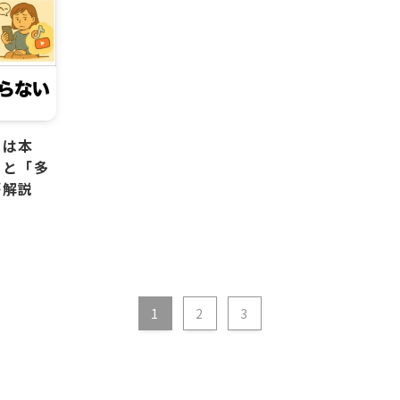
」は本
」と「多
が解説
1
2
3