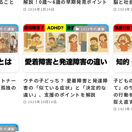
ること
解説！0歳〜6歳の早期発見ポイント
脳と社
2026年1月24日
2026年
5年の講義
2025年の講義
ートナー
ウチの子どっち？ 愛着障害と発達障
子ども
と孤独の
害の「似ている症状」と「決定的な
て」の
違い」、支援のポイントを解説
の行動
捉え直
2025年10月26日
2025年
5年の講義