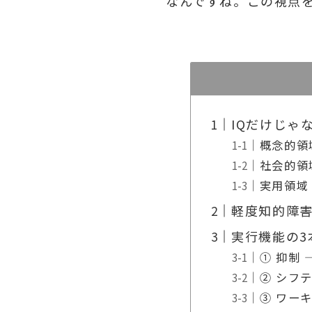
なんですね。この視点
IQだけじゃ
概念的領
社会的領
実用領域
軽度知的障
実行機能の3
① 抑制 
② シフ
③ ワー