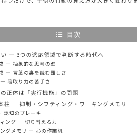
を持つだけで、子供の行動の見え方が大きく変わり
目次
ない — 3つの適応領域で判断する時代へ
域 — 抽象的な思考の壁
域 — 言葉の裏を読む難しさ
 — 段取り力の苦手さ
害の正体は「実行機能」の問題
本柱 — 抑制・シフティング・ワーキングメモリ
— 認知のブレーキ
ティング — 切り替える力
キングメモリ — 心の作業机