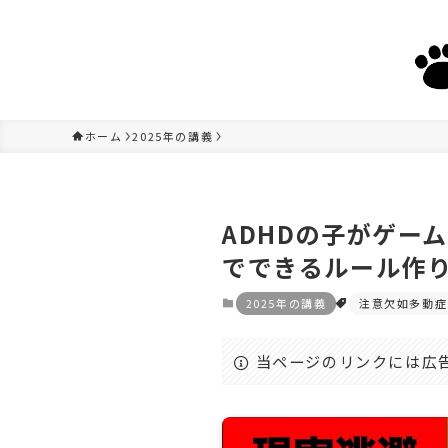
ホーム
2025年の講義
ADHDの子がゲー
でできるルール作
2025年の講義
注意欠如多動症
当ページのリンクには広