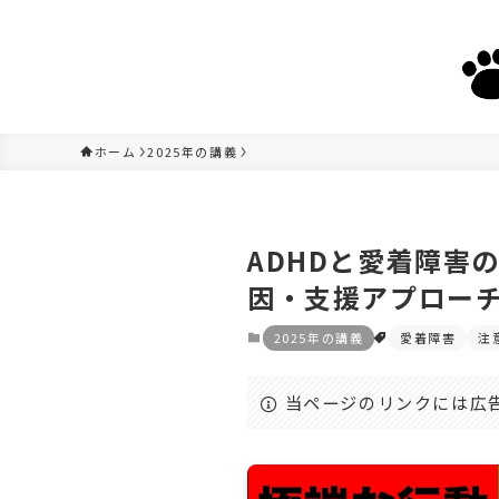
ホーム
2025年の講義
ADHDと愛着障害
因・支援アプロー
2025年の講義
愛着障害
注
当ページのリンクには広