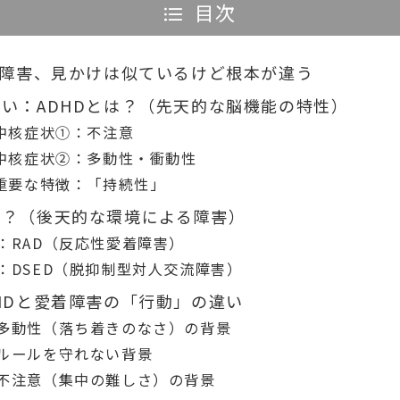
目次
着障害、見かけは似ているけど根本が違う
い：ADHDとは？（先天的な脳機能の特性）
の中核症状①：不注意
の中核症状②：多動性・衝動性
の重要な特徴：「持続性」
は？（後天的な環境による障害）
：RAD（反応性愛着障害）
：DSED（脱抑制型対人交流障害）
HDと愛着障害の「行動」の違い
多動性（落ち着きのなさ）の背景
ルールを守れない背景
不注意（集中の難しさ）の背景