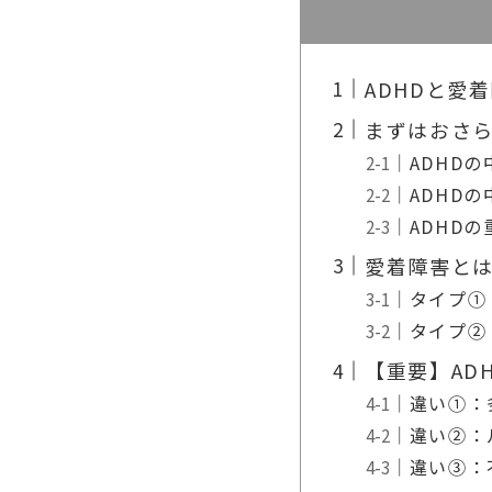
ADHDと愛
まずはおさら
ADHD
ADHD
ADHD
愛着障害と
タイプ①
タイプ②
【重要】AD
違い①：
違い②：
違い③：