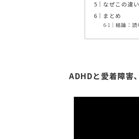
なぜこの違
まとめ
結論：読
ADHDと愛着障